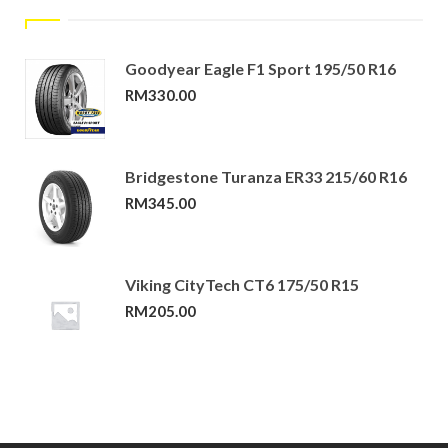
Goodyear Eagle F1 Sport 195/50 R16
RM
330.00
Bridgestone Turanza ER33 215/60 R16
RM
345.00
Viking CityTech CT6 175/50 R15
RM
205.00